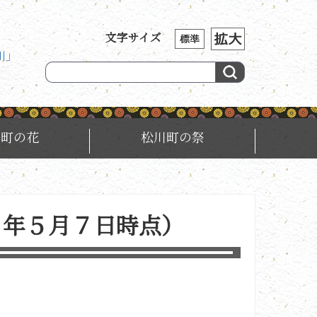
文字サイズ
川」
川町の花
松川町の祭
８年５月７日時点）