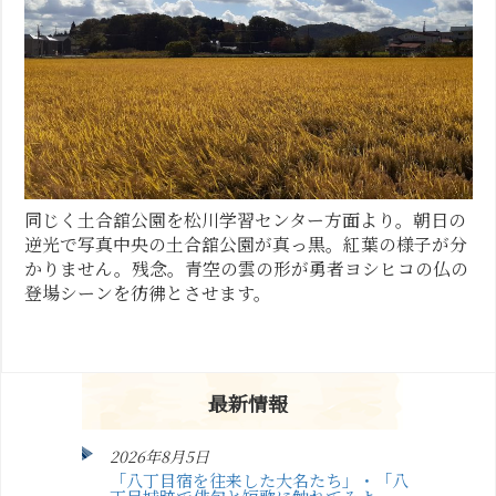
同じく土合舘公園を松川学習センター方面より。朝日の
逆光で写真中央の土合舘公園が真っ黒。紅葉の様子が分
かりません。残念。青空の雲の形が勇者ヨシヒコの仏の
登場シーンを彷彿とさせます。
最新情報
2026年8月5日
「八丁目宿を往来した大名たち」・「八