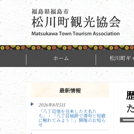
ホーム
松川町ギ
最新情報
歴史講演会「八丁目城を治めた領主」が開催
2026年8月5日
「八丁目宿を往来した大名た
ち」・「八丁目城跡で俳句と短歌
に触れてみよう！」開催のお知ら
せ