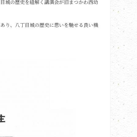
丁目城の歴史を紐解く講演会が旧まつかわ西幼
があり、八丁目城の歴史に思いを馳せる良い機