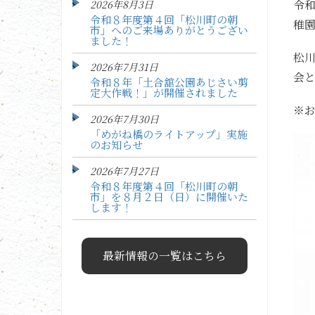
令
2026年8月3日
令和８年度第４回「松川町の朝
稚
市」へのご来場ありがとうござい
ました！
松
2026年7月31日
会
令和８年「土合舘公園あじさい剪
定大作戦！」が開催されました
※
2026年7月30日
「めがね橋のライトアップ」実施
のお知らせ
2026年7月27日
令和８年度第４回「松川町の朝
市」を８月２日（日）に開催いた
します！
最新情報の一覧はこちら