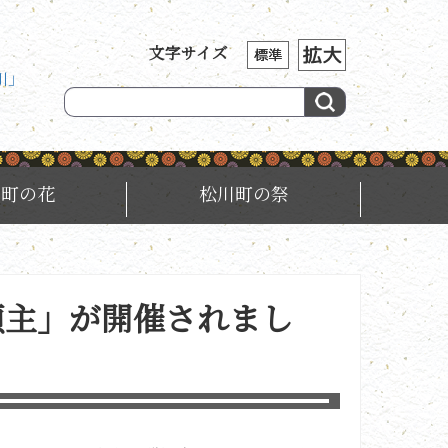
文字サイズ
川」
川町の花
松川町の祭